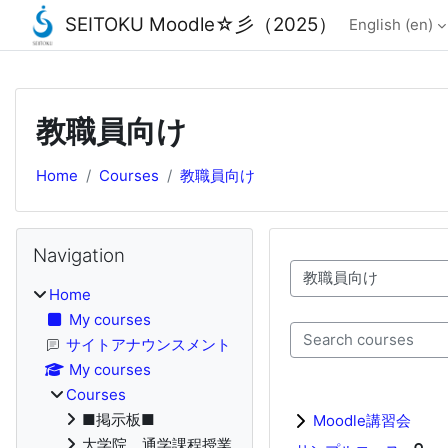
SEITOKU Moodle☆彡（2025）
English ‎(en)‎
Skip to main content
教職員向け
Home
Courses
教職員向け
Blocks
Skip Navigation
Navigation
Course categories
Home
My courses
Search courses
サイトアナウンスメント
My courses
Courses
■掲示板■
Moodle講習会
大学院 通学課程授業