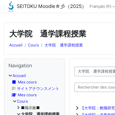
SEITOKU Moodle☆彡（2025）
Français ‎(fr)‎
Passer au contenu principal
大学院 通学課程授業
Accueil
Cours
大学院 通学課程授業
Blocs
Passer Navigation
Navigation
Catégories de cours
Accueil
Mes cours
Rechercher des cours
サイトアナウンスメント
Mes cours
Cours
■掲示板■
【大学院：教職研究
大学院 通学課程授業
【大学院：児童学研