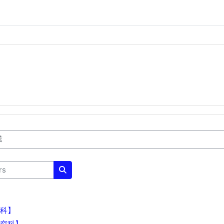
Rechercher des cours
科】
究科】