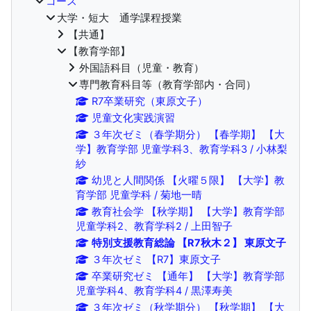
コース
大学・短大 通学課程授業
【共通】
【教育学部】
外国語科目（児童・教育）
専門教育科目等（教育学部内・合同）
R7卒業研究（東原文子）
児童文化実践演習
３年次ゼミ（春学期分） 【春学期】 【大
学】教育学部 児童学科3、教育学科3 / 小林梨
紗
幼児と人間関係 【火曜５限】 【大学】教
育学部 児童学科 / 菊地一晴
教育社会学 【秋学期】 【大学】教育学部
児童学科2、教育学科2 / 上田智子
特別支援教育総論 【R7秋木２】 東原文子
３年次ゼミ 【R7】東原文子
卒業研究ゼミ 【通年】 【大学】教育学部
児童学科4、教育学科4 / 黒澤寿美
３年次ゼミ（秋学期分） 【秋学期】 【大