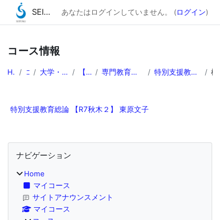
SEITOKU Moodle☆彡（2025）
あなたはログインしていません。 (
ログイン
)
メインコンテンツへスキップする
コース情報
Home
コース
大学・短大 通学課程授業
【教育学部】
専門教育科目等（教育学部内・合同）
特別支援教育総論 【R7秋木２】 東原文子
特別支援教育総論 【R7秋木２】 東原文子
ブロック
ナビゲーション をスキップする
ナビゲーション
Home
マイコース
サイトアナウンスメント
マイコース