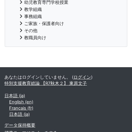
幼児教育専門学校授業
教学組織
事務組織
ご家族・保護者向け
その他
教職員向け
補助ブロック
あなたはログインしていません。 (
ログイン
)
特別支援教育総論 【R7秋木２】 東原文子
日本語 ‎(ja)‎
English ‎(en)‎
Français ‎(fr)‎
日本語 ‎(ja)‎
データ保持概要