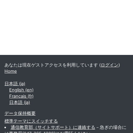
ブロック
補助ブロック
あなたは現在ゲストアクセスを利用しています (
ログイン
)
Home
日本語 ‎(ja)‎
English ‎(en)‎
Français ‎(fr)‎
日本語 ‎(ja)‎
データ保持概要
標準テーマにスイッチする
通信教育部（サイトサポート）に連絡する
－急ぎの場合に