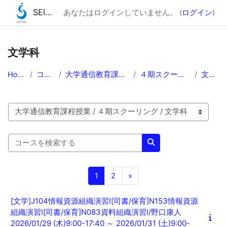
SEITOKU Moodle☆彡（2025）
あなたはログインしていません。 (
ログイン
)
メインコンテンツへスキップする
文学科
Home
コース
大学通信教育課程授業
４期スクーリング
文学科
コースカテゴリ
コースを検索する
コースを検索する
ページ 1
ページ 2
次のページ
1
2
»
[文学]J104情報資源組織演習Ⅰ[司書/保育]N153情報資源
組織演習Ⅰ[司書/保育]N083資料組織演習Ⅰ/野口康人
2026/01/29 (木)9:00-17:40 ～ 2026/01/31 (土)9:00-