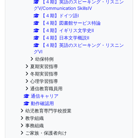
【４期】英語のスピーキング・リスニン
グⅤ/Communication SkillsⅣ
【４期】ドイツ語Ⅰ
【４期】図書館サービス特論
【４期】イギリス文学史Ⅱ
【４期】日本文学概説Ⅱ
【４期】英語のスピーキング・リスニン
グⅥ
幼保特例
夏期実習指導
冬期実習指導
心理学習指導
通信教育職員用
通信キャリア
動作確認用
幼児教育専門学校授業
教学組織
事務組織
ご家族・保護者向け