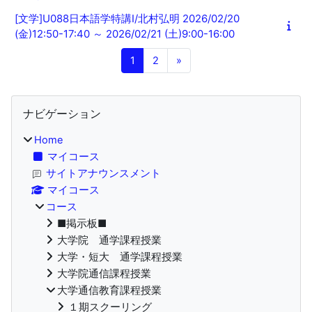
[文学]U088日本語学特講Ⅰ/北村弘明 2026/02/20
(金)12:50-17:40 ～ 2026/02/21 (土)9:00-16:00
ページ 1
ページ 2
次のページ
1
2
»
ブロック
ナビゲーション をスキップする
ナビゲーション
Home
マイコース
サイトアナウンスメント
マイコース
コース
■掲示板■
大学院 通学課程授業
大学・短大 通学課程授業
大学院通信課程授業
大学通信教育課程授業
１期スクーリング