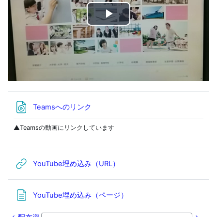
ビ
デ
オ
を
URL
Teamsへのリンク
再
▲Teamsの動画にリンクしています
生
す
YouTube埋め込み（URL）
る
YouTube埋め込み（ページ）