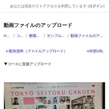
SEITOKU Moodle☆彡（2025）
あなたは現在ゲストアクセスを利用しています (
ログイン
)
メインコンテンツへスキップする
動画ファイルのアップロード
Home
コース
教職員向け
サンプルコース
動画ファイルのアップロード
セクションアウトライン
←
配布資料（ファイルアップロード）
→
外部URL
▼
コースに直接アップロード