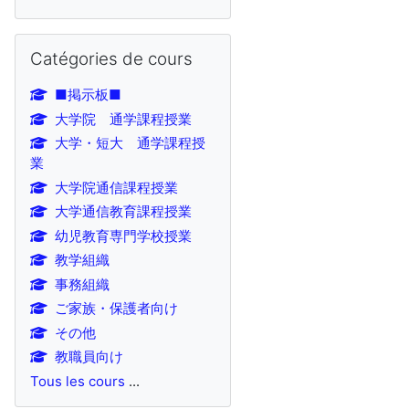
Passer Catégories de cours
Catégories de cours
■掲示板■
大学院 通学課程授業
大学・短大 通学課程授
業
大学院通信課程授業
大学通信教育課程授業
幼児教育専門学校授業
教学組織
事務組織
ご家族・保護者向け
その他
教職員向け
Tous les cours
...