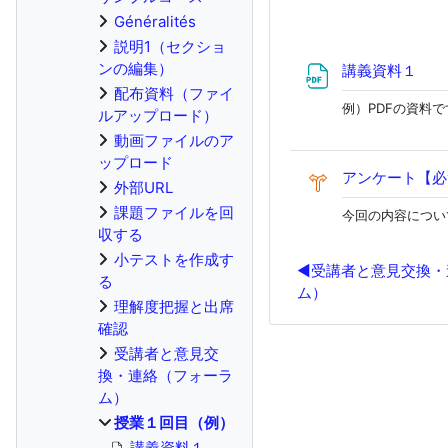
Généralités
説明1（セクショ
ンの編集）
Fich
講義資料１
配布資料（ファイ
例）PDFの資料で
ルアップロード）
動画ファイルのア
ップロード
アンケート【必
外部URL
課題ファイルを回
今回の内容につい
収する
小テストを作成す
◀︎
受講者と意見交換・
る
ム）
理解度把握と出席
確認
受講者と意見交
換・連絡（フォーラ
ム）
授業１回目（例）
講義資料１