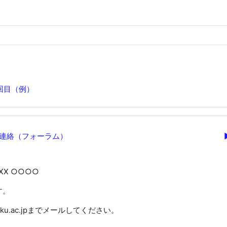
回目（例）
section
連絡（フォーラム）
XX ○○○○
す。
itoku.ac.jpまでメールしてください。