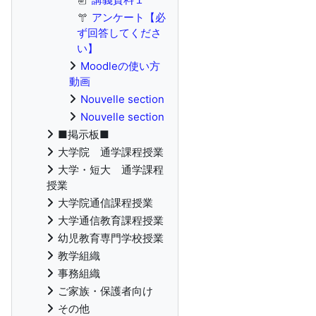
アンケート【必
ず回答してくださ
い】
Moodleの使い方
動画
Nouvelle section
Nouvelle section
■掲示板■
大学院 通学課程授業
大学・短大 通学課程
授業
大学院通信課程授業
大学通信教育課程授業
幼児教育専門学校授業
教学組織
事務組織
ご家族・保護者向け
その他