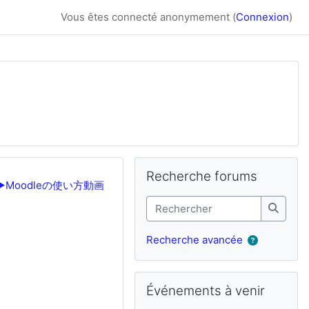
Vous êtes connecté anonymement (
Connexion
)
Blocs supplémenta
Passer Recherche forums
Recherche forums
▶︎
Moodleの使い方動画
Rechercher
Recher
Recherche avancée
Passer Événements à venir
Événements à venir