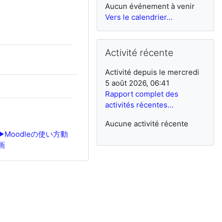
Aucun événement à venir
Vers le calendrier…
Passer Activité récente
Activité récente
Activité depuis le mercredi
5 août 2026, 06:41
Rapport complet des
activités récentes…
Aucune activité récente
▶︎
Moodleの使い方動
画