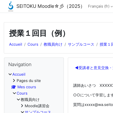
SEITOKU Moodle☆彡（2025）
Français ‎(fr)‎
Passer au contenu principal
授業１回目（例）
Accueil
Cours
教職員向け
サンプルコース
授業１
Blocs
Passer Navigation
Navigation
Résumé de 
◀︎
受講者と意見交換・
Accueil
Pages du site
講師あいさつ XXXXX
Mes cours
Cours
○○について学習しま
教職員向け
質問はxxxxx@wa.se
Moodle講習会
サンプルコース